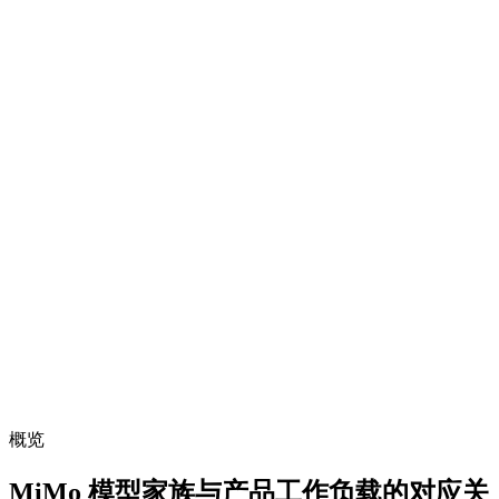
支持图像、视频与音频理解，适合丰富的多模态应用。
100 万全模态上下文
高效
MiMo-V2-Flash
兼顾成本与速度，适合大规模生产流量与轻量推理。
更快且更省成本
语音
MiMo-V2.5-TTS
更自然、更具表现力的语音生成，适合助手、播报与语音
agent。
支持说话与唱歌
概览
MiMo 模型家族与产品工作负载的对应关