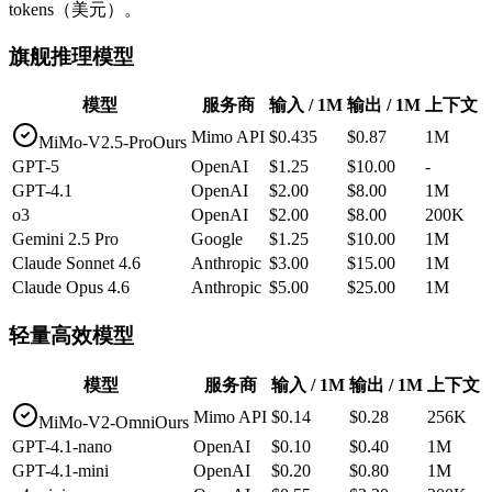
tokens（美元）。
旗舰推理模型
模型
服务商
输入 / 1M
输出 / 1M
上下文
Mimo API
$0.435
$0.87
1M
MiMo-V2.5-Pro
Ours
GPT-5
OpenAI
$1.25
$10.00
-
GPT-4.1
OpenAI
$2.00
$8.00
1M
o3
OpenAI
$2.00
$8.00
200K
Gemini 2.5 Pro
Google
$1.25
$10.00
1M
Claude Sonnet 4.6
Anthropic
$3.00
$15.00
1M
Claude Opus 4.6
Anthropic
$5.00
$25.00
1M
轻量高效模型
模型
服务商
输入 / 1M
输出 / 1M
上下文
Mimo API
$0.14
$0.28
256K
MiMo-V2-Omni
Ours
GPT-4.1-nano
OpenAI
$0.10
$0.40
1M
GPT-4.1-mini
OpenAI
$0.20
$0.80
1M