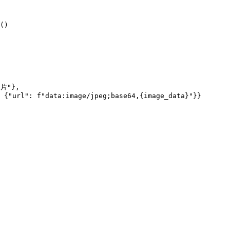
()
片"
},
 {
"url"
: 
f
"data:image/jpeg;base64,
{
image_data
}
"
}}