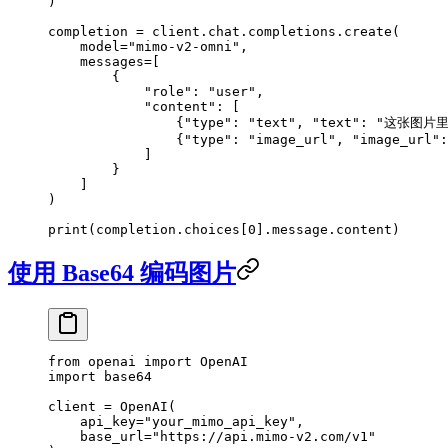
)
completion 
=
 client.chat.completions.create(
    model
=
"mimo-v2-omni"
,
    messages
=
[
        {
            "role"
: 
"user"
,
            "content"
: [
                {
"type"
: 
"text"
, 
"text"
: 
"这张图片
                {
"type"
: 
"image_url"
, 
"image_url"
:
            ]
        }
    ]
)
print
(completion.choices[
0
].message.content)
使用 Base64 编码图片
from
 openai 
import
 OpenAI
import
 base64
client 
=
 OpenAI(
    api_key
=
"your_mimo_api_key"
,
    base_url
=
"https://api.mimo-v2.com/v1"