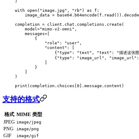
)
with
 open
(
"image.jpg"
, 
"rb"
) 
as
 f:
    image_data 
=
 base64.b64encode(f.read()).decode
completion 
=
 client.chat.completions.create(
    model
=
"mimo-v2-omni"
,
    messages
=
[
        {
            "role"
: 
"user"
,
            "content"
: [
                {
"type"
: 
"text"
, 
"text"
: 
"描述这张图
                {
"type"
: 
"image_url"
, 
"image_url"
:
            ]
        }
    ]
)
print
(completion.choices[
0
].message.content)
支持的格式
格式
MIME 类型
JPEG
image/jpeg
PNG
image/png
GIF
image/gif