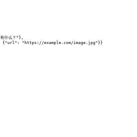
里有什么？"
},
 {
"url"
: 
"https://example.com/image.jpg"
}}