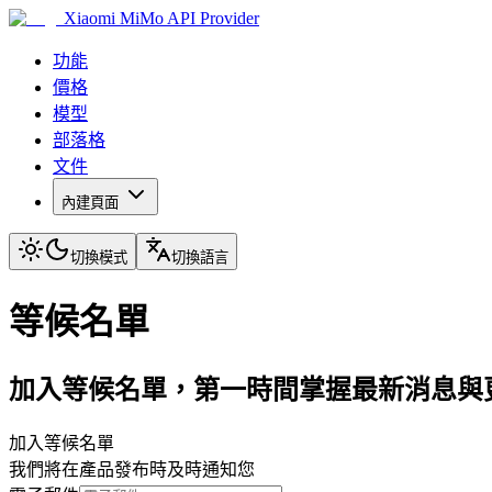
Xiaomi MiMo API Provider
功能
價格
模型
部落格
文件
內建頁面
切換模式
切換語言
等候名單
加入等候名單，第一時間掌握最新消息與
加入等候名單
我們將在產品發布時及時通知您